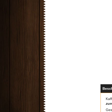
Besc
Kaff
zum
Ges