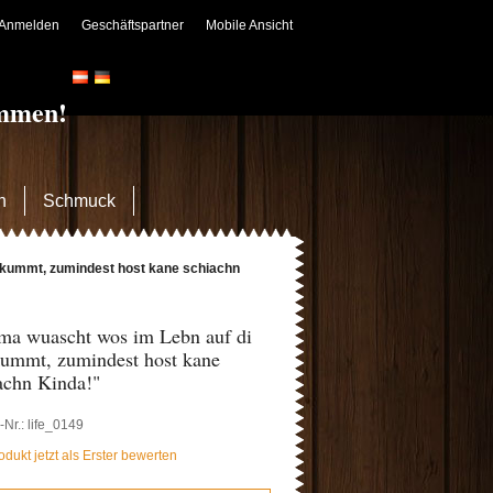
Anmelden
Geschäftspartner
Mobile Ansicht
ommen!
n
Schmuck
akummt, zumindest host kane schiachn
a wuascht wos im Lebn auf di
ummt, zumindest host kane
achn Kinda!"
l-Nr.: life_0149
odukt jetzt als Erster bewerten