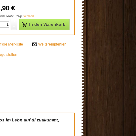
,90
€
 inkl. MwSt., zzgl.
Versand
+
In den Warenkorb
–
Weiterempfehlen
age stellen
s im Lebn auf di zuakummt,