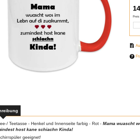
14
Preis
Fr
hreibung
ee-/ Teetasse - Henkel und Innenseite farbig - Rot -
Mama wuascht wo
indest host kane schiachn Kinda!
chirrspüler geeignet!