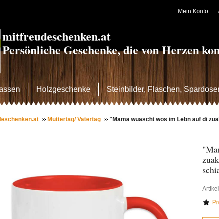
Mein Konto
mitfreudeschenken.at
Persönliche Geschenke, die von Herzen k
assen
Holzgeschenke
Steinbilder, Flaschen, Spardose
deschenken.at
Muttertag/ Vatertag
"Mama wuascht wos im Lebn auf di zu
"Mam
zuak
schi
Artike
Pr