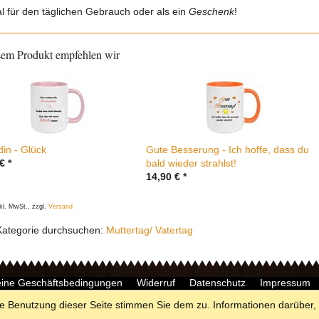
al für den täglichen Gebrauch oder als ein
Geschenk
!
sem Produkt empfehlen wir
in - Glück
Gute Besserung - Ich hoffe, dass du
€
*
bald wieder strahlst!
14,90
€
*
nkl. MwSt., zzgl.
Versand
Kategorie durchsuchen:
Muttertag/ Vatertag
eine Geschäftsbedingungen
Widerruf
Datenschutz
Impressum
e Benutzung dieser Seite stimmen Sie dem zu. Informationen darüber, 