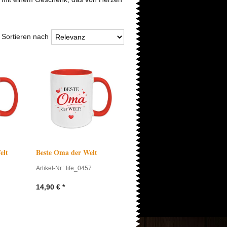
Sortieren nach
elt
Beste Oma der Welt
Artikel-Nr.: life_0457
14,90
€
*