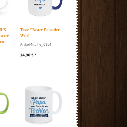
ONUS
Tasse "Bester Papa der
serer
Welt!"
ren
Artikel-Nr.: life_0354
14,90
€
*