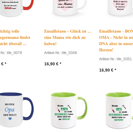
ichtig tolle
Emailletasse - Glück ist ...
Emailletasse - B
egermama findet
eine Mama wie dich zu
OMA - Nicht in un
cht überall ...
haben!
DNA aber in unse
Herzen!
-Nr.: life_0079
Artikel-Nr.: life_0349
Artikel-Nr.: life_0351
€
*
16,90
€
*
16,90
€
*