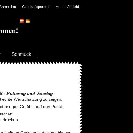
Anmelden
Geschäftspartner
Mobile Ansicht
ommen!
n
Schmuck
 für
Muttertag und Vatertag
–
 echte Wertschätzung zu zeigen.
und bringen Gefühle auf den Punkt:
tschaft
zudrücken
r mit einem Geschenk, das von Herzen