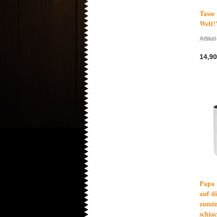
Tasse
Welt!
Artikel
14,90
Papa 
auf d
zumin
schia