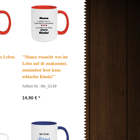
m Leben
"Mama wuascht wos im
Lebn auf di zuakummt,
zumindest host kane
schiachn Kinda!"
Artikel-Nr.: life_0149
14,90
€
*