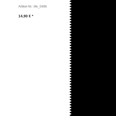
Artikel-Nr.: life_0486
14,90
€
*