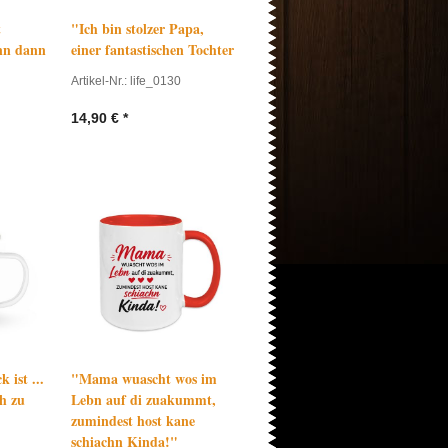
t
"Ich bin stolzer Papa,
n dann
einer fantastischen Tochter
Artikel-Nr.: life_0130
14,90
€
*
 ist ...
"Mama wuascht wos im
h zu
Lebn auf di zuakummt,
zumindest host kane
schiachn Kinda!"