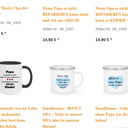
 "Bester Opa der
Wenn Papa es nicht
Wenn Opa es nich
"
REPARIEREN kann dann
REPARIEREN kan
sind wir am ARSCH!
kann es KEINER!
-Nr.: life_0355
Artikel-Nr.: life_0307
Artikel-Nr.: life_0308
€
*
14,90
€
*
14,90
€
*
wuascht wos im Lebn
Emailletasse - BONUS
Emailletasse - Glück
i zuakummt,
OPA - Nicht in unserer
einen Papa wie dic
dest host kane
DNA aber in unseren
haben!
chn Kinda
Herzen!