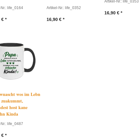
Artikel-Nr.: life_0353
-Nr.: life_0164
Artikel-Nr.: life_0352
16,90
€
*
€
*
16,90
€
*
wuascht wos im Lebn
i zuakummt,
dest host kane
chn Kinda
-Nr.: life_0487
€
*