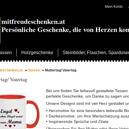
Mein Konto
mitfreudeschenken.at
Persönliche Geschenke, die von Herzen k
assen
Holzgeschenke
Steinbilder, Flaschen, Spardose
deschenken.at
Tassen
Muttertag/ Vatertag
tag/ Vatertag
Bei uns finden Sie liebevoll gestaltete Tassen
perfekte Geschenke, um Danke zu sagen und
Unsere Designs sind mit viel Herz gestaltet 
• Herzmotive für eine besonders liebevolle Bo
• Dankesmotive, um Ihre Wertschätzung aus
• Inspirierende Sprüche und Zitate
Überraschen Sie Ihre Mutter oder Ihren Vate