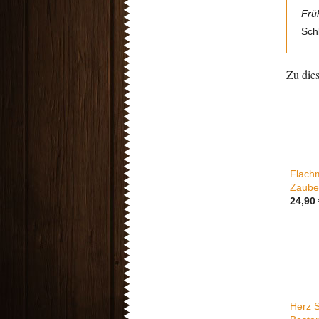
Frü
Sch
Zu die
Flachm
Zaube
24,90
Herz S