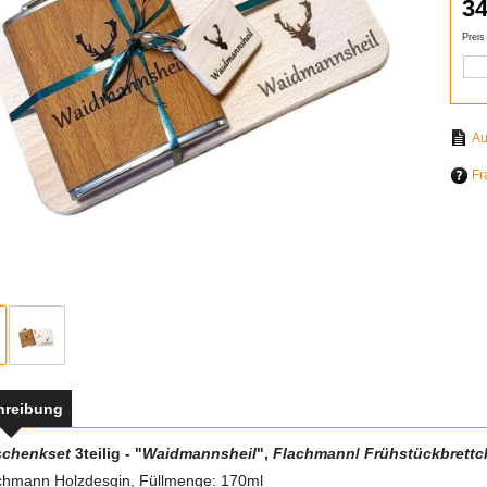
34
Preis
Fr
hreibung
schenkset
3teilig - "
Waidmannsheil
",
Flachmann
/
Frühstückbrettc
chmann Holzdesgin, Füllmenge: 170ml