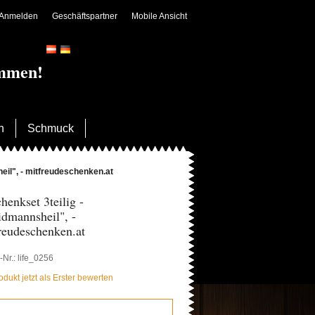
Anmelden
Geschäftspartner
Mobile Ansicht
ommen!
n
Schmuck
eil", - mitfreudeschenken.at
henkset 3teilig -
dmannsheil", -
reudeschenken.at
l-Nr.: life_0256
odukt jetzt als Erster bewerten