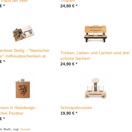
 Papa der Welt
Tropfen
€
*
24,90
€
*
nkset 3teilig - "Steirischer
Trinken, Lieben und Lachen sind drei
r" mitfreudeschenken.at
schöne Sachen!
€
*
24,90
€
*
ann in Holzdesign -
Schnapsbrunnen
scher Panther
19,90
€
*
€
*
nkl. MwSt., zzgl.
Versand