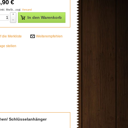
,90
€
 inkl. MwSt., zzgl.
Versand
+
In den Warenkorb
–
Weiterempfehlen
age stellen
hen
/ Schlüsselanhänger